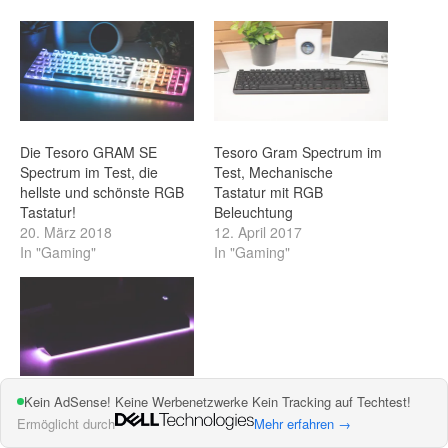
Die Tesoro GRAM SE
Tesoro Gram Spectrum im
Spectrum im Test, die
Test, Mechanische
hellste und schönste RGB
Tastatur mit RGB
Tastatur!
Beleuchtung
20. März 2018
12. April 2017
In "Gaming"
In "Gaming"
Kein AdSense! Keine Werbenetzwerke Kein Tracking auf Techtest!
Die Alienware AW568
Ermöglicht durch
Mehr erfahren →
Gaming-Tastatur im Test
3. Januar 2018