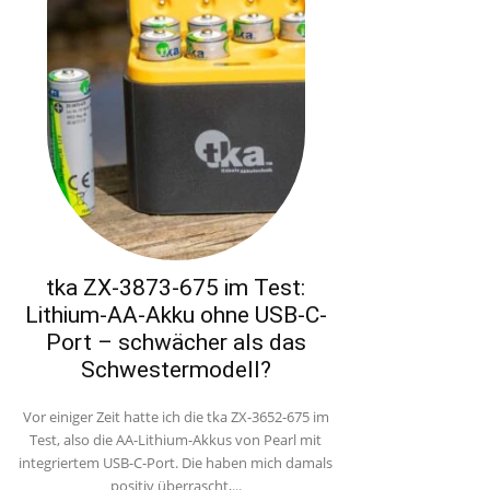
tka ZX-3873-675 im Test:
Lithium-AA-Akku ohne USB-C-
Port – schwächer als das
Schwestermodell?
Vor einiger Zeit hatte ich die tka ZX-3652-675 im
Test, also die AA-Lithium-Akkus von Pearl mit
integriertem USB-C-Port. Die haben mich damals
positiv überrascht,...