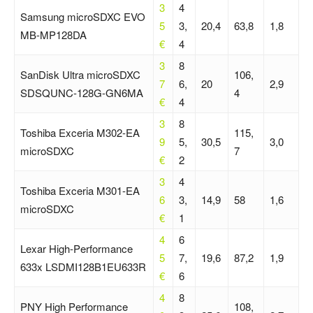
3
4
Samsung microSDXC EVO
5
3,
20,4
63,8
1,8
MB-MP128DA
€
4
3
8
SanDisk Ultra microSDXC
106,
7
6,
20
2,9
SDSQUNC-128G-GN6MA
4
€
4
3
8
Toshiba Exceria M302-EA
115,
9
5,
30,5
3,0
microSDXC
7
€
2
3
4
Toshiba Exceria M301-EA
6
3,
14,9
58
1,6
microSDXC
€
1
4
6
Lexar High-Performance
5
7,
19,6
87,2
1,9
633x LSDMI128B1EU633R
€
6
4
8
PNY High Performance
108,