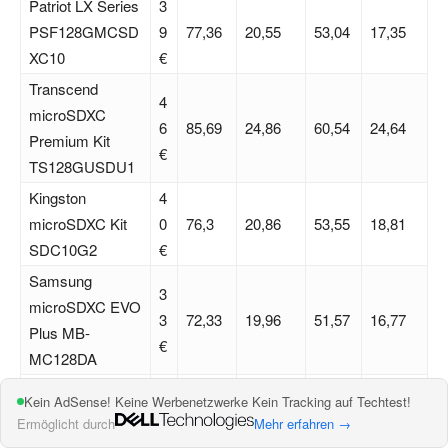
Patriot LX Series
3
PSF128GMCSD
9
77,36
20,55
53,04
17,35
XC10
€
Transcend
4
microSDXC
6
85,69
24,86
60,54
24,64
Premium Kit
€
TS128GUSDU1
Kingston
4
microSDXC Kit
0
76,3
20,86
53,55
18,81
SDC10G2
€
Samsung
3
microSDXC EVO
3
72,33
19,96
51,57
16,77
Plus MB-
€
MC128DA
Samsung
3
Kein AdSense! Keine Werbenetzwerke Kein Tracking auf Techtest!
microSDXC EVO
5
43,17
20,62
35,93
17,57
Ermöglicht durch
Mehr erfahren →
MB-MP128DA
€