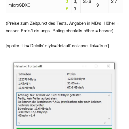
0
3,
25,6
2,7
microSDXC
9
€
3
(Preise zum Zeitpunkt des Tests, Angaben in MB/s, Höher =
besser, Preis/Leistungs- Rating ebenfalls höher = besser)
[spoiler title=’Details‘ style=’default‘ collapse_link=’true‘]