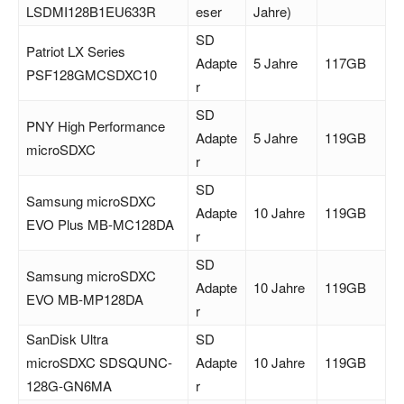
LSDMI128B1EU633R
eser
Jahre)
SD
Patriot LX Series
Adapte
5 Jahre
117GB
PSF128GMCSDXC10
r
SD
PNY High Performance
Adapte
5 Jahre
119GB
microSDXC
r
SD
Samsung microSDXC
Adapte
10 Jahre
119GB
EVO Plus MB-MC128DA
r
SD
Samsung microSDXC
Adapte
10 Jahre
119GB
EVO MB-MP128DA
r
SanDisk Ultra
SD
microSDXC SDSQUNC-
Adapte
10 Jahre
119GB
128G-GN6MA
r