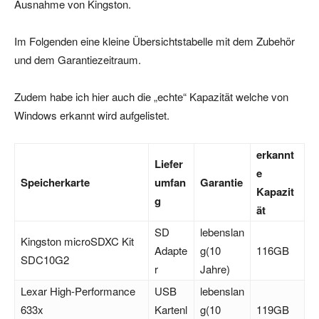
Ausnahme von Kingston.
Im Folgenden eine kleine Übersichtstabelle mit dem Zubehör
und dem Garantiezeitraum.
Zudem habe ich hier auch die „echte“ Kapazität welche von
Windows erkannt wird aufgelistet.
erkannt
Liefer
e
Speicherkarte
umfan
Garantie
Kapazit
g
ät
SD
lebenslan
Kingston microSDXC Kit
Adapte
g(10
116GB
SDC10G2
r
Jahre)
Lexar High-Performance
USB
lebenslan
633x
Kartenl
g(10
119GB