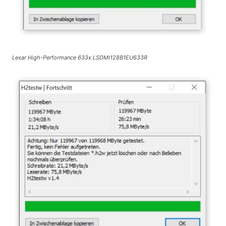
Lexar High-Performance 633x LSDMI128B1EU633R