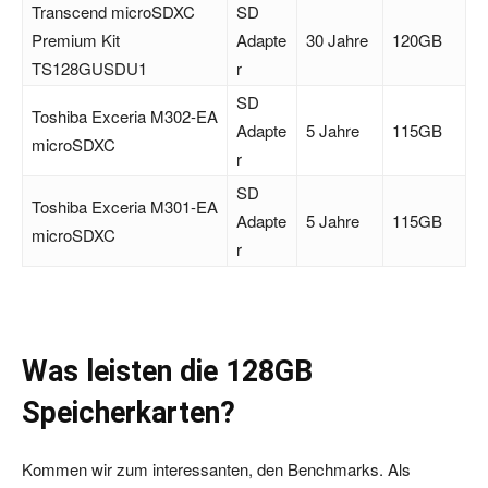
Transcend microSDXC
SD
Premium Kit
Adapte
30 Jahre
120GB
TS128GUSDU1
r
SD
Toshiba Exceria M302-EA
Adapte
5 Jahre
115GB
microSDXC
r
SD
Toshiba Exceria M301-EA
Adapte
5 Jahre
115GB
microSDXC
r
Was leisten die 128GB
Speicherkarten?
Kommen wir zum interessanten, den Benchmarks. Als