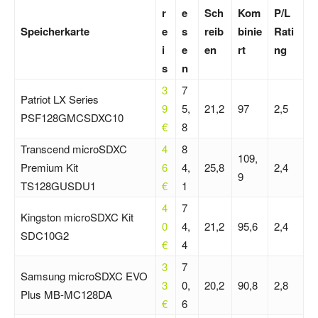
r
e
Sch
Kom
P/L
Speicherkarte
e
s
reib
binie
Rati
i
e
en
rt
ng
s
n
3
7
Patriot LX Series
9
5,
21,2
97
2,5
PSF128GMCSDXC10
€
8
Transcend microSDXC
4
8
109,
Premium Kit
6
4,
25,8
2,4
9
TS128GUSDU1
€
1
4
7
Kingston microSDXC Kit
0
4,
21,2
95,6
2,4
SDC10G2
€
4
3
7
Samsung microSDXC EVO
3
0,
20,2
90,8
2,8
Plus MB-MC128DA
€
6