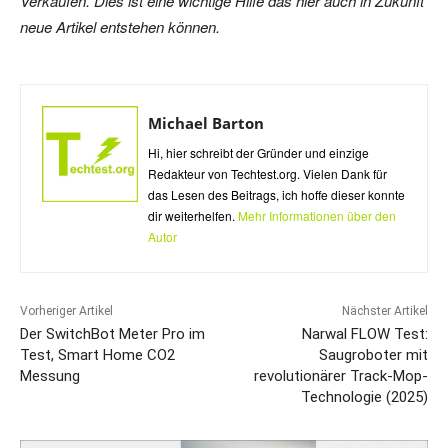
Verkäufen. Dies ist eine wichtige Hilfe das hier auch in Zukunft
neue Artikel entstehen können.
Michael Barton
Hi, hier schreibt der Gründer und einzige
Redakteur von Techtest.org. Vielen Dank für
das Lesen des Beitrags, ich hoffe dieser konnte
dir weiterhelfen.
Mehr Informationen über den
Autor
Vorheriger Artikel
Nächster Artikel
Der SwitchBot Meter Pro im
Narwal FLOW Test:
Test, Smart Home CO2
Saugroboter mit
Messung
revolutionärer Track-Mop-
Technologie (2025)