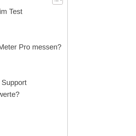
im Test
 Meter Pro messen?
 Support
werte?