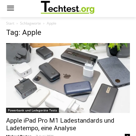
Start
Schlagworte
Apple
Tag: Apple
Powerbank und Ladegeräte Tests
Apple iPad Pro M1 Ladestandards und
Ladetempo, eine Analyse