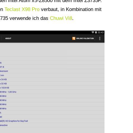
 den Intel Atom x5-Z8500 mit dem Intel Z3735F.
en
Teclast X98 Pro
verbaut, in Kombination mit
3735 verwende ich das
Chuwi Vi8
.