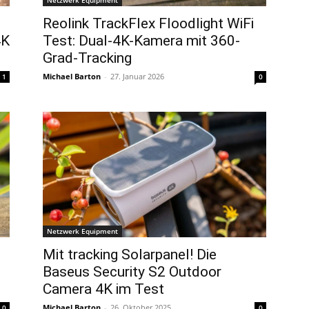
Netzwerk Equipment
Reolink TrackFlex Floodlight WiFi
4K
Test: Dual-4K-Kamera mit 360-
Grad-Tracking
Michael Barton
-
27. Januar 2026
1
0
Netzwerk Equipment
Mit tracking Solarpanel! Die
Baseus Security S2 Outdoor
Camera 4K im Test
Michael Barton
-
26. Oktober 2025
0
0