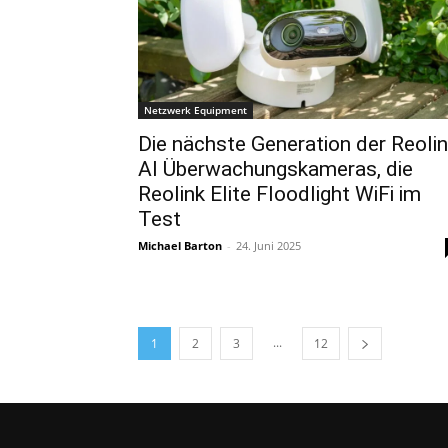
Netzwerk Equipment
Die nächste Generation der Reoli
AI Überwachungskameras, die
Reolink Elite Floodlight WiFi im
Test
Michael Barton
-
24. Juni 2025
...
1
2
3
12