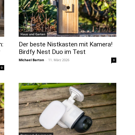
Haus und Garten
m:
Der beste Nistkasten mit Kamera!
r
Birdfy Nest Duo im Test
Michael Barton
-
11. März 2026
0
0