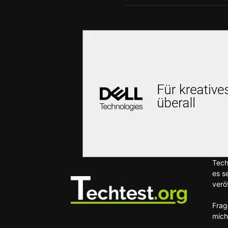
Tech
es s
veröf
Frag
mich