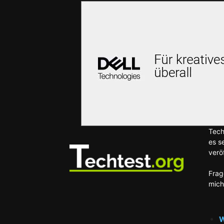
Tech
es s
veröf
Frag
mich
W