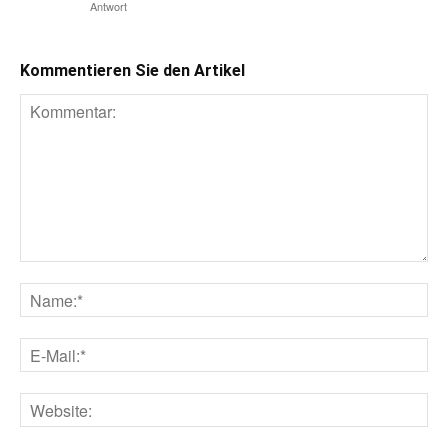
Antwort
Kommentieren Sie den Artikel
Kommentar:
Na
E-
Mai
Web