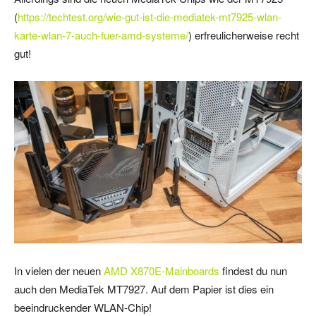
(
https://techtest.org/wie-gut-ist-die-mediatek-mt7925-wlan-
karte-wlan-7-auch-fuer-amd-systeme/
) erfreulicherweise recht
gut!
In vielen der neuen
AMD X870E-Mainboards
findest du nun
auch den MediaTek MT7927. Auf dem Papier ist dies ein
beeindruckender WLAN-Chip!