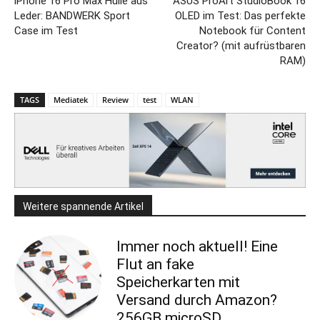
iPhone 16 Pro Max Hülle aus
ASUS ProArt StudioBook 16
Leder: BANDWERK Sport
OLED im Test: Das perfekte
Case im Test
Notebook für Content
Creator? (mit aufrüstbaren
RAM)
TAGS
Mediatek
Review
test
WLAN
Weitere spannende Artikel
Immer noch aktuell! Eine
Flut an fake
Speicherkarten mit
Versand durch Amazon?
256GB microSD