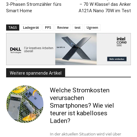
3-Phasen Stromzähler fürs
– 70 W Klasse! das Anker
Smart Home
A121A Nano 70W im Test
TAGS
Ladegerät
PPS
Review
test
Ugreen
Weitere spannende Artikel
Welche Stromkosten
verursachen
Smartphones? Wie viel
teurer ist kabelloses
Laden?
In der aktuellen Situation wird viel über