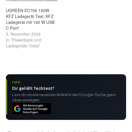
UGREEN EC706 150W
KFZ Ladegerät Test, KFZ
Ladegerät mit 140 W USB
C Port!
3. November 2024
In "Powerbank und
Ladegeräte Tests"
TIPP
Dir gefällt Techtest?
Lass dir unsere neuesten Artikel in der Google-Suche ganz
oben anzeigen.