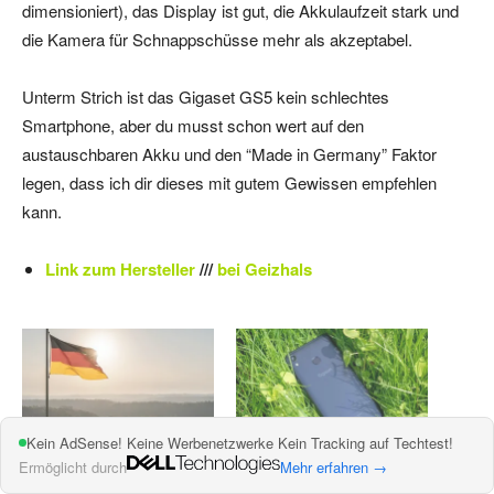
dimensioniert), das Display ist gut, die Akkulaufzeit stark und
die Kamera für Schnappschüsse mehr als akzeptabel.
Unterm Strich ist das Gigaset GS5 kein schlechtes
Smartphone, aber du musst schon wert auf den
austauschbaren Akku und den “Made in Germany” Faktor
legen, dass ich dir dieses mit gutem Gewissen empfehlen
kann.
Link zum Hersteller
///
bei Geizhals
Kein AdSense! Keine Werbenetzwerke Kein Tracking auf Techtest!
Ermöglicht durch
Mehr erfahren →
Technik Made in Germany
Das Gigaset GS185 im