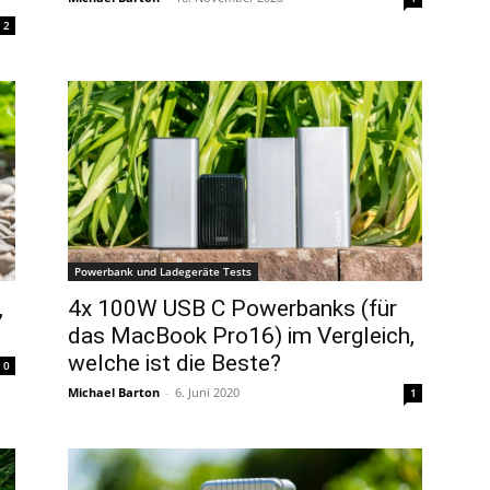
2
Powerbank und Ladegeräte Tests
,
4x 100W USB C Powerbanks (für
das MacBook Pro16) im Vergleich,
welche ist die Beste?
0
Michael Barton
-
6. Juni 2020
1