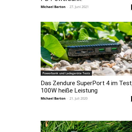
Michael Barton
-
27. Juni 2021
Powerbank und Ladegeräte Tests
Das Zendure SuperPort 4 im Test
100W heiße Leistung
Michael Barton
-
21. Juli 2020