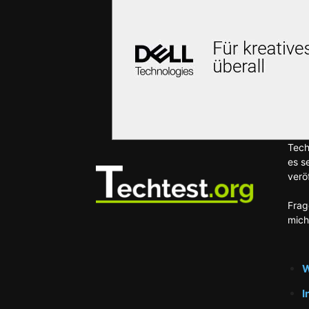
Tech
es s
veröf
Frag
mich
W
I