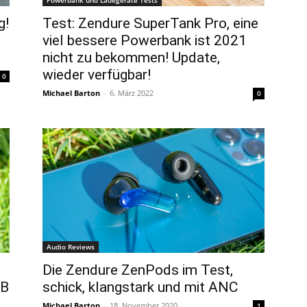
Powerbank und Ladegeräte Tests
g!
Test: Zendure SuperTank Pro, eine
viel bessere Powerbank ist 2021
nicht zu bekommen! Update,
wieder verfügbar!
0
Michael Barton
-
6. März 2022
0
Audio Reviews
Die Zendure ZenPods im Test,
SB
schick, klangstark und mit ANC
Michael Barton
-
18. November 2020
1