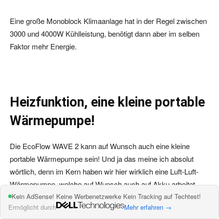
Eine große Monoblock Klimaanlage hat in der Regel zwischen
3000 und 4000W Kühlleistung, benötigt dann aber im selben
Faktor mehr Energie.
Heizfunktion, eine kleine portable
Wärmepumpe!
Die EcoFlow WAVE 2 kann auf Wunsch auch eine kleine
portable Wärmepumpe sein! Und ja das meine ich absolut
wörtlich, denn im Kern haben wir hier wirklich eine Luft-Luft-
Wärmepumpe, welche auf Wunsch auch auf Akku arbeitet.
Kein AdSense! Keine Werbenetzwerke Kein Tracking auf Techtest!
Ermöglicht durch
Mehr erfahren →
Hierbei kehrt die WAVE 2 ihren Kreislauf um. Anstelle wie im