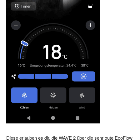
Diese erlauben es dir, die WAVE 2 über die sehr gute EcoFlow