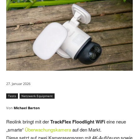
27. Januar 2026
Tests
Netzwerk Equipment
Von
Michael Barton
Reolink bringt mit der
TrackFlex Floodlight WiFi
eine neue
„smarte“
Überwachungskamera
auf den Markt.
Diese setzt auf zwei Kamerasensoren mit 4K-Auflösung sowie