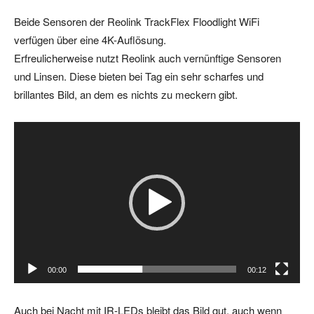
Beide Sensoren der Reolink TrackFlex Floodlight WiFi
verfügen über eine 4K-Auflösung.
Erfreulicherweise nutzt Reolink auch vernünftige Sensoren
und Linsen. Diese bieten bei Tag ein sehr scharfes und
brillantes Bild, an dem es nichts zu meckern gibt.
V
i
d
e
o
-
P
l
00:00
00:12
a
y
Auch bei Nacht mit IR-LEDs bleibt das Bild gut, auch wenn
e