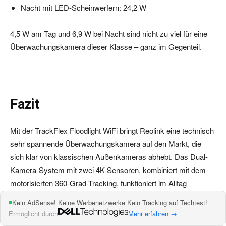
Nacht mit LED-Scheinwerfern: 24,2 W
4,5 W am Tag und 6,9 W bei Nacht sind nicht zu viel für eine
Überwachungskamera dieser Klasse – ganz im Gegenteil.
Fazit
Mit der TrackFlex Floodlight WiFi bringt Reolink eine technisch
sehr spannende Überwachungskamera auf den Markt, die
sich klar von klassischen Außenkameras abhebt. Das Dual-
Kamera-System mit zwei 4K-Sensoren, kombiniert mit dem
motorisierten 360-Grad-Tracking, funktioniert im Alltag
zuverlässig und bietet einen echten Mehrwert, insbesondere
Kein AdSense! Keine Werbenetzwerke Kein Tracking auf Techtest!
dann, wenn du größere Flächen oder Hausecken überwachen
Ermöglicht durch
Mehr erfahren →
möchtest. Das Zusammenspiel aus Weitwinkel-Übersicht und