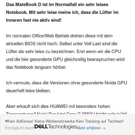
Das
MateBook D ist im Normalfall ein sehr leises
Notebook. Mit sehr leise meine ich, dass die Lüfter im
Inneren fast nie aktiv sind!
Im normalen Office/Web Betrieb drehen diese mit dem
aktuellen BIOS nicht hoch. Selbst unter Voll-Last sind die
Lüfter als sehr leise zu bezeichnen. Erst wenn wir die CPU
und die hier gesonderte GPU gleichzeitig beanspruchen wird
das Notebook langsam hörbar.
Ich vermute, dass die Versionen ohne gesonderte Nvida GPU
dauerhaft leise bleiben.
Aber erkauft sich dies HUAWEI mit besonders hohen
Temperaturen? Nein! Der Intel Core i7-8550U bleibt sehr kühl!
Kein AdSense! Keine Werbenetzwerke Kein Tracking auf Techtest!
In der kurzen Turbo-Boost Phase können Temperaturen von
Ermöglicht durch
Mehr erfahren →
+- 80 Grad erreicht werden. Danach sinken die Temperaturen