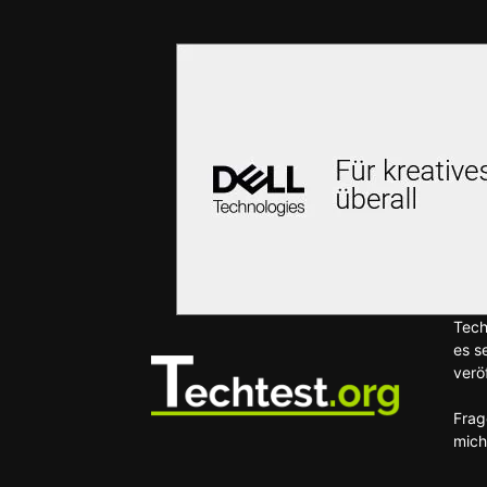
Tech
es s
veröf
Frag
mich