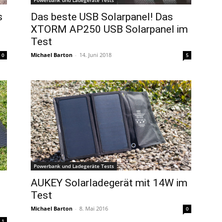
Das beste USB Solarpanel! Das
s
XTORM AP250 USB Solarpanel im
Test
Michael Barton
-
14. Juni 2018
5
0
Powerbank und Ladegeräte Tests
AUKEY Solarladegerät mit 14W im
Test
Michael Barton
-
8. Mai 2016
0
1