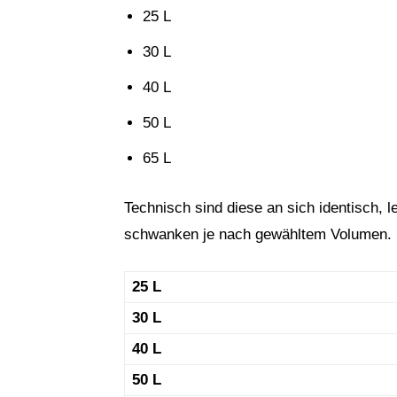
25 L
30 L
40 L
50 L
65 L
Technisch sind diese an sich identisch,
schwanken je nach gewähltem Volumen.
25 L
30 L
40 L
50 L