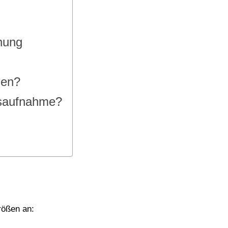
nung
len?
gsaufnahme?
rößen an: