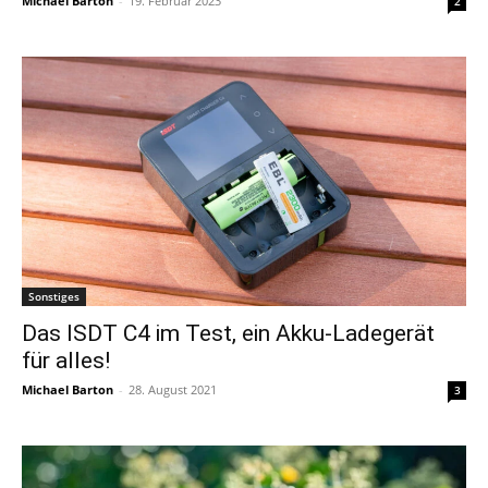
Michael Barton
-
19. Februar 2023
2
Sonstiges
Das ISDT C4 im Test, ein Akku-Ladegerät
für alles!
Michael Barton
-
28. August 2021
3