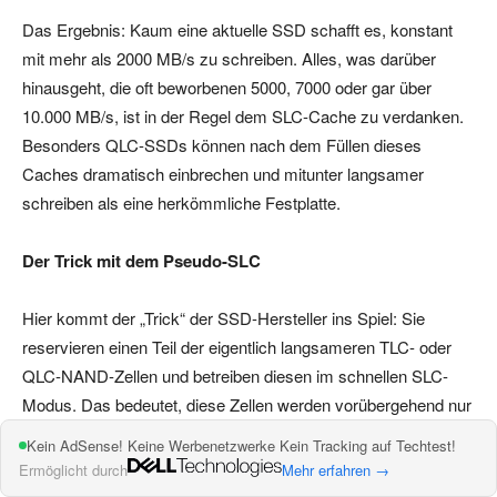
Das Ergebnis: Kaum eine aktuelle SSD schafft es, konstant
mit mehr als 2000 MB/s zu schreiben. Alles, was darüber
hinausgeht, die oft beworbenen 5000, 7000 oder gar über
10.000 MB/s, ist in der Regel dem SLC-Cache zu verdanken.
Besonders QLC-SSDs können nach dem Füllen dieses
Caches dramatisch einbrechen und mitunter langsamer
schreiben als eine herkömmliche Festplatte.
Der Trick mit dem Pseudo-SLC
Hier kommt der „Trick“ der SSD-Hersteller ins Spiel: Sie
reservieren einen Teil der eigentlich langsameren TLC- oder
QLC-NAND-Zellen und betreiben diesen im schnellen SLC-
Modus. Das bedeutet, diese Zellen werden vorübergehend nur
mit einem einzigen Bit beschrieben. Das beschleunigt die
Kein AdSense! Keine Werbenetzwerke Kein Tracking auf Techtest!
Schreibgeschwindigkeit kurzzeitig, perfekt für die alltäglichen,
Ermöglicht durch
Mehr erfahren →
meist kurzen Schreibzugriffe wie das Speichern von Daten,