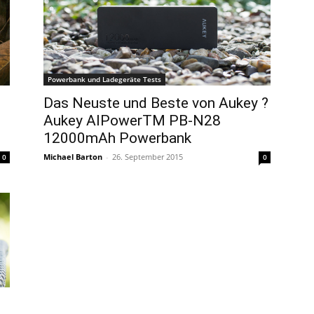
Powerbank und Ladegeräte Tests
Das Neuste und Beste von Aukey ?
Aukey AIPowerTM PB-N28
12000mAh Powerbank
Michael Barton
-
26. September 2015
0
0