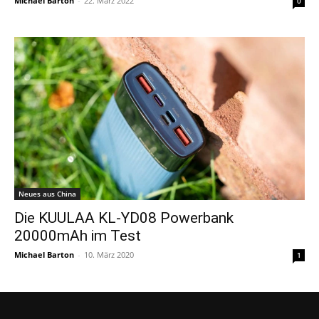
Michael Barton
-
22. März 2022
0
Neues aus China
Die KUULAA KL-YD08 Powerbank
20000mAh im Test
Michael Barton
-
10. März 2020
1