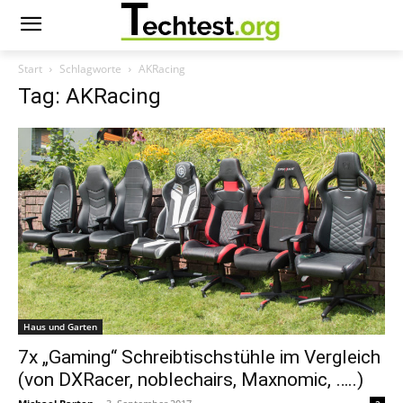
Start
Schlagworte
AKRacing
Tag: AKRacing
Haus und Garten
7x „Gaming“ Schreibtischstühle im Vergleich
(von DXRacer, noblechairs, Maxnomic, …..)