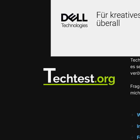
Tech
es s
veröf
Frag
mich
W
I
F