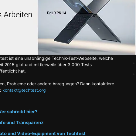
test ist eine unabhängige Technik-Test-Webseite, welche
eit 2015 gibt und mittlerweile über 3.000 Tests
fentlicht hat.
en, Probleme oder andere Anregungen? Dann kontaktiere
:
kontakt@techtest.org
er schreibt hier?
nfo und Transparenz
oto und Video-Equipment von Techtest