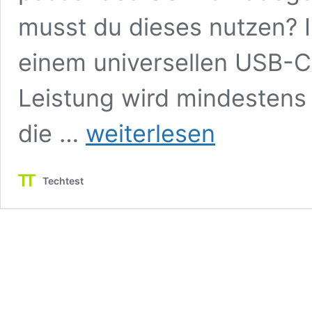
musst du dieses nutzen? I
einem universellen USB-C
Leistung wird mindestens 
Wie
die …
weiterlesen
schnell
lädt
die
Techtest
Nintendo
Switch
2?
Welcher
Ladestandard
wird
genutzt
und
was