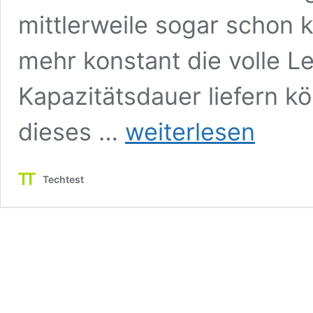
mittlerweile sogar schon 
mehr konstant die volle L
Kapazitätsdauer liefern kö
Welche
dieses …
weiterlesen
140
W
Powerbanks
Techtest
schaffen
konstant
die
volle
Leistung?