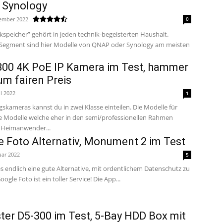
u Synology
tember 2022
0
speicher” gehört in jeden technik-begeisterten Haushalt.
d Segment sind hier Modelle von QNAP oder Synology am meisten
00 4K PoE IP Kamera im Test, hammer
um fairen Preis
il 2022
1
ameras kannst du in zwei Klasse einteilen. Die Modelle für
Modelle welche eher in den semi/professionellen Rahmen
schen Heimanwender...
 Foto Alternativ, Monument 2 im Test
uar 2022
5
 endlich eine gute Alternative, mit ordentlichem Datenschutz zu
ogle Foto und Co.! Google Foto ist ein toller Service! Die App...
er D5-300 im Test, 5-Bay HDD Box mit