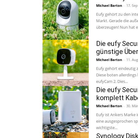
Michael Barton
-
17. Se
Eufy gehört zu den in
Markt. Gerade die auß
überzeugen! Nun hat eu
Die eufy Secu
günstige Übe
Michael Barton
-
11. Aug
Eufy gehört eindeutig
Diese boten allerdings
eufyCam 2. Dies...
Die eufy Secu
komplett Kab
Michael Barton
-
30. Mär
Eufy ist Ankers Marke 
eine ausgesprochen sp
wichtigste...
Synology Disk