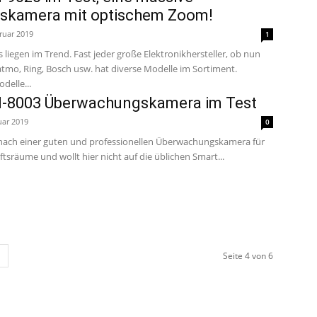
skamera mit optischem Zoom!
ruar 2019
1
egen im Trend. Fast jeder große Elektronikhersteller, ob nun
tmo, Ring, Bosch usw. hat diverse Modelle im Sortiment.
delle...
N-8003 Überwachungskamera im Test
uar 2019
0
e nach einer guten und professionellen Überwachungskamera für
tsräume und wollt hier nicht auf die üblichen Smart...
Seite 4 von 6