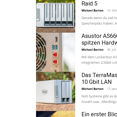
Raid 5
Michael Barton
-
15. Ok
Gerade wenn du viel mi
Speicherplatz haben. A
Asustor AS66
spitzen Hardw
Michael Barton
-
30. Juli
Mit dem Lockerstor 4 
Das TerraMast
10 Gbit LAN
Michael Barton
-
17. Jan
NAS Systeme gibt es du
Anzahl usw.. Allerding
Ein erster Bl