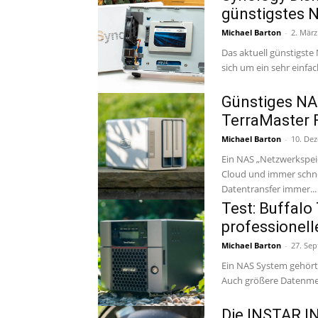
günstigstes 
Michael Barton
-
2. März
Das aktuell günstigste
sich um ein sehr einfa
Günstiges NA
TerraMaster 
Michael Barton
-
10. De
Ein NAS „Netzwerkspei
Cloud und immer schne
Datentransfer immer...
Test: Buffalo
professionell
Michael Barton
-
27. Se
Ein NAS System gehört 
Auch größere Datenmen
Die INSTAR IN