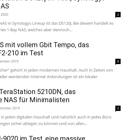
NAS
 2020
2
 NAS in Synologys Lineup ist das DS120j. Bei diesem handelt es
ches 1-Bay NAS, welches aber dennoch...
S mit vollem Gbit Tempo, das
F2-210 im Test
zember 2019
0
cher“ gehört in jeden modernen Haushalt. Auch in Zeiten von
ller werdenden Internet Anbindungen ist ein lokaler
 TeraStation 5210DN, das
e NAS für Minimalisten
ptember 2019
2
in jeden digitalen Haushalt und natürlich auch in jedes Büro.
gen sicher ablegen zu können und von allen...
-9020 im Test, eine massive