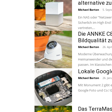
alternative z
Michael Barton
-
5. Sep
Ein NAS oder “Netzwerk
Sicherlich im High En
vertreten,...
Die ANNKE C8
Bildqualität z
Michael Barton
-
26. Apr
Moderne Überwachungsk
Heimanwender und die 
passen. Im klassi
Lokale Google
Michael Barton
-
26. Jan
Mit Monument 2 gibt es
Go
Das TerraMast