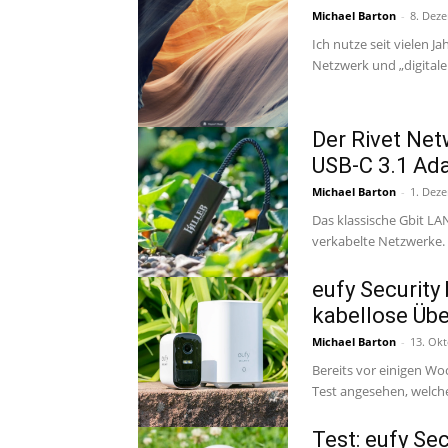
Michael Barton
-
8. Dez
Ich nutze seit vielen 
Netzwerk und „digitale
Der Rivet Netw
USB-C 3.1 Ada
Michael Barton
-
1. Dez
Das klassische Gbit LAN
verkabelte Netzwerke. 
eufy Security
kabellose Üb
Michael Barton
-
13. Ok
Bereits vor einigen W
Test angesehen, welche
Test: eufy Se