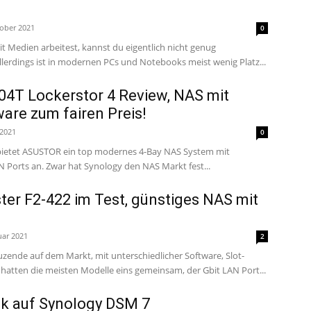
tober 2021
0
t Medien arbeitest, kannst du eigentlich nicht genug
llerdings ist in modernen PCs und Notebooks meist wenig Platz...
04T Lockerstor 4 Review, NAS mit
are zum fairen Preis!
 2021
0
bietet ASUSTOR ein top modernes 4-Bay NAS System mit
integrierten 2,5Gbit LAN Ports an. Zwar hat Synology den NAS Markt fest...
er F2-422 im Test, günstiges NAS mit
uar 2021
2
zende auf dem Markt, mit unterschiedlicher Software, Slot-
s hatten die meisten Modelle eins gemeinsam, der Gbit LAN Port...
ick auf Synology DSM 7