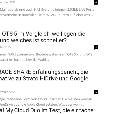
vember 2022
0
ainboards und auch NAS Systeme bringen 2,5Gbit LAN Ports
mit. Diese tauchen sogar vermehrt in normalen Heim WLAN Routern auf. Aber was,...
QTS 5 im Vergleich, wo liegen die
und welches ist schneller?
ober 2022
1
seiner NAS Systeme zwei Betriebssysteme an, QTS 5.X und QTS
tallation hast du hier die Wahl....
AGE SHARE Erfahrungsbericht, die
native zu Strato HiDrive und Google
tember 2022
5
tage irgendeine Form von Cloud Speicher. Die meisten werden
 OneDrive oder die Apple Cloud setzten. Was aber wenn...
al My Cloud Duo im Test, die einfache