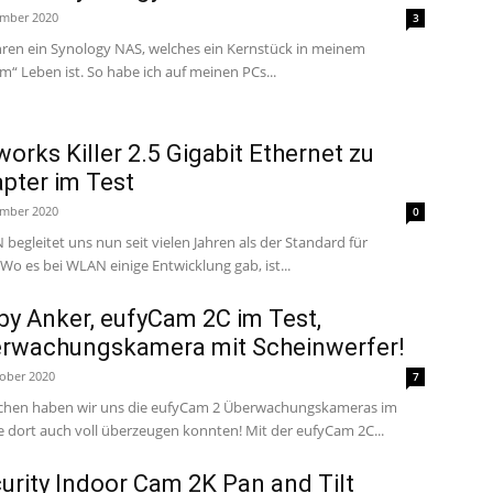
ember 2020
3
Jahren ein Synology NAS, welches ein Kernstück in meinem
m“ Leben ist. So habe ich auf meinen PCs...
orks Killer 2.5 Gigabit Ethernet zu
pter im Test
ember 2020
0
 begleitet uns nun seit vielen Jahren als der Standard für
Wo es bei WLAN einige Entwicklung gab, ist...
 by Anker, eufyCam 2C im Test,
erwachungskamera mit Scheinwerfer!
tober 2020
7
ochen haben wir uns die eufyCam 2 Überwachungskameras im
 dort auch voll überzeugen konnten! Mit der eufyCam 2C...
curity Indoor Cam 2K Pan and Tilt