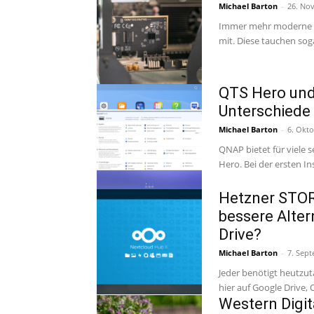
Michael Barton
-
26. No
Immer mehr moderne M
QTS Hero und 
Unterschiede 
Michael Barton
-
6. Okt
QNAP bietet für viele 
Hero. Bei der ersten Ins
Hetzner STOR
bessere Alter
Drive?
Michael Barton
-
7. Sep
Jeder benötigt heutzu
hier auf Google Drive,
Western Digit