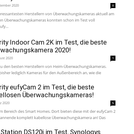
ptember 2020
0
teressantesten Herstellern von Überwachungskameras aktuell am
en Überwachungskameras konnten schon im Test voll
fy...
rity Indoor Cam 2K im Test, die beste
rwachungskamera 2020!
ust 2020
1
 zu den besten Herstellern von Heim-Überwachungskameras.
 bisher lediglich Kameras für den Außenbereich an, wie die
rity eufyCam 2 im Test, die beste
ellosen Überwachungskameras!
z 2020
5
im Bereich des Smart Homes. Dort bieten diese mit der eufyCam 2
annende komplett kabellose Überwachungskamera an! Das
Station DS120j im Test, Synologys