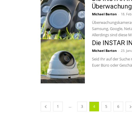
Überwachung
Michael Barton
-
18. Feb
Überwachungskameras li
Samsung, Google, Neta
Allerdings sind diese Mo
Die INSTAR I
Michael Barton
-
23. Jan
Seid Ihr auf der Such
Euer Büro oder Geschäf
...
1
3
4
5
6