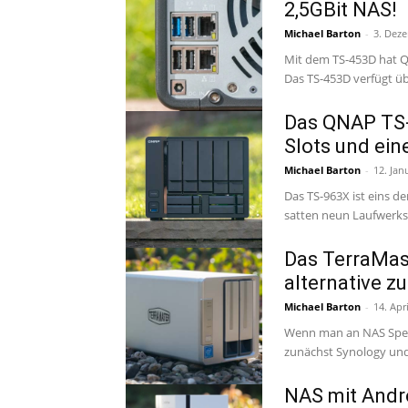
2,5GBit NAS!
Michael Barton
-
3. Dez
Mit dem TS-453D hat 
Das TS-453D verfügt üb
Das QNAP TS-9
Slots und ei
Michael Barton
-
12. Jan
Das TS-963X ist eins
satten neun Laufwerkssc
Das TerraMast
alternative 
Michael Barton
-
14. Apr
Wenn man an NAS Speic
zunächst Synology und 
NAS mit Andr