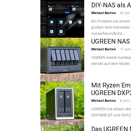
DIY-NAS als A
Michael Barton
-
23. Juli
Ein Problem bei einem 
großen NAS-Hersteller
nutzerfreundliche...
UGREEN NAS u
Michael Barton
-
17. Jun
UGREEN bietet hardwar
derzeit auf dem Markt a
Mit Ryzen Em
UGREEN DXP2
Michael Barton
-
8. Juni
UGREEN hat etwas über
Das UGREEN 