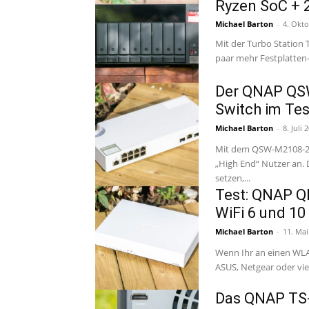
Ryzen SoC + 
Michael Barton
-
4. Okt
Mit der Turbo Station 
Der QNAP QS
Switch im Tes
Michael Barton
-
8. Juli 
Mit dem QSW-M2108-2C
„High End“ Nutzer an. 
setzen,...
Test: QNAP Q
WiFi 6 und 10
Michael Barton
-
11. Mai
Wenn Ihr an einen WLA
ASUS, Netgear oder vie
Das QNAP TS-4