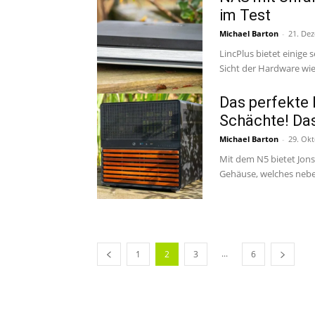
im Test
Michael Barton
-
21. De
LincPlus bietet einige
Das perfekte
Schächte! Da
Michael Barton
-
29. Ok
Mit dem N5 bietet Jons
Gehäuse, welches nebe
...
1
2
3
6