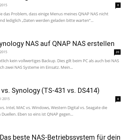
 2015
0
eile das Problem, dass einige Menus meines QNAP NAS nicht
nd lediglich „Daten werden geladen bitte warten“...
ynology NAS auf QNAP NAS erstellen
 2015
20
tlich kein vollwertiges Backup. Dies gilt beim PC als auch bei NAS
Systemen daher habe ich zwei NAS Systeme im Einsatz. Mein...
vs. Synology (TS-431 vs. DS414)
il 2015
0
vs. Intel, MAC vs. Windows, Western Digital vs. Seagate die
n Duellen. Eben so eins ist QNAP gegen...
Das beste NAS-Betriebssystem für dein