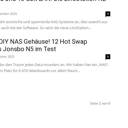
zember 2025
0
 sehr exotische und spannende NAS-Systeme an, dies sowohl aus
Sicht der Hardware wie auch bei der Software. So setzt die neue LincStation...
 DIY NAS Gehäuse! 12 Hot Swap
s Jonsbo N5 im Test
tober 2025
0
bo den Traum jedes Data Hoarders an. Wir haben hier ein „NAS"-
n Platz für E-ATX-Mainboards vor allem Raum...
Seite 2 von 6