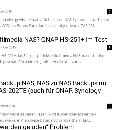
uar 2016
0
d eine gewisse Kreativität bei Ihren NAS Systemen. Nach dem
KODI als Bonus Funktion besaß, folgt nun das TAS-268...
ltimedia NAS? QNAP HS-251+ im Test
ember 2015
9
HS-251+ das Ziel das perfekte Multimedia NAS zu erschaffen,
aber haben Sie das auch geschafft? Ich bin ein großer Verfechter von...
 Backup NAS, NAS zu NAS Backups mit
AS-202TE (auch für QNAP, Synology
ember 2015
0
f dem wichtige Daten liegen, wird früher oder später den
Gedanken gehabt haben, wie kann man diese Daten nochmals sichern. Ein...
werden geladen“ Problem