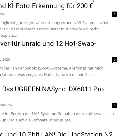
nd KI-Foto-Erkennung für 200 €
 2026
1
glichst günstigen, aber umfangreichen NAS-System suchst,
er UGREEN stolpern. Dieses bietet mittlerweile ein recht
up an....
ver für Unraid und 12 Hot-Swap-
z 2026
0
 großer Fan der Synology-NAS-Systeme. Allerdings hat mich
Synology in den letzten Jahren etwas vergrault. Daher habe ich mir ein Ziel...
? Das UGREEN NASync iDX6011 Pro
ruar 2026
3
ar im Bereich der NAS-Systeme. So haben diese mittlerweile ein
-up und auch die Software ist ein gutes...
d und 10 Gbit LAN! Die LincStation N2