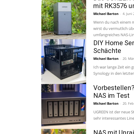
mit RK3576 u
Michael Barton
-
4. Juni
Wenn du nach einem mö
wirst du vermutlich üb
umfangreiches NAS-Line
DIY Home Ser
Schächte
Michael Barton
-
20. Mär
Ich war lange Zeit ein
Vorbestellen
NAS im Test
Michael Barton
-
20. Feb
UGREEN ist der neue St
sehr interessantes Line
NAS mit Unrai