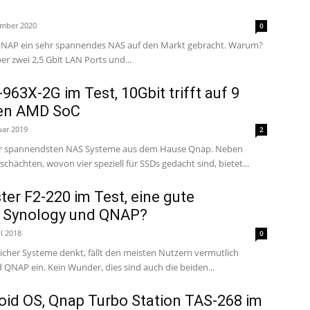
ember 2020
0
QNAP ein sehr spannendes NAS auf den Markt gebracht. Warum?
er zwei 2,5 Gbit LAN Ports und...
63X-2G im Test, 10Gbit trifft auf 9
nen AMD SoC
uar 2019
2
 der spannendsten NAS Systeme aus dem Hause Qnap. Neben
hächten, wovon vier speziell für SSDs gedacht sind, bietet...
er F2-220 im Test, eine gute
zu Synology und QNAP?
il 2018
0
her Systeme denkt, fällt den meisten Nutzern vermutlich
QNAP ein. Kein Wunder, dies sind auch die beiden...
oid OS, Qnap Turbo Station TAS-268 im