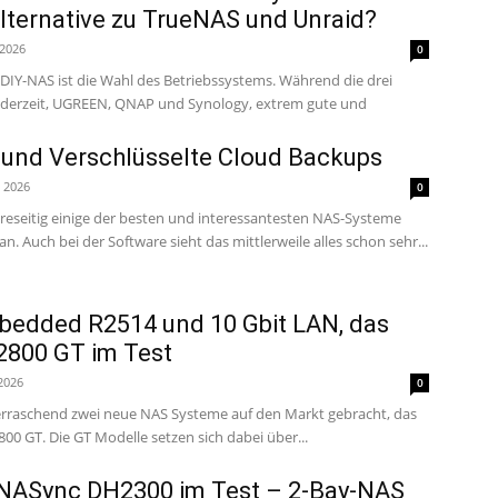
lternative zu TrueNAS und Unraid?
 2026
0
DIY-NAS ist die Wahl des Betriebssystems. Während die drei
 derzeit, UGREEN, QNAP und Synology, extrem gute und
nd Verschlüsselte Cloud Backups
i 2026
0
eseitig einige der besten und interessantesten NAS-Systeme
n. Auch bei der Software sieht das mittlerweile alles schon sehr...
bedded R2514 und 10 Gbit LAN, das
800 GT im Test
 2026
0
raschend zwei neue NAS Systeme auf den Markt gebracht, das
DXP4800 GT und DXP2800 GT. Die GT Modelle setzen sich dabei über...
NASync DH2300 im Test – 2-Bay-NAS