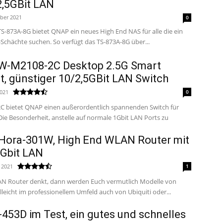
2,5GBit LAN
ober 2021
0
TS-873A-8G bietet QNAP ein neues High End NAS für alle die ein
paar mehr Festplatten-Schächte suchen. So verfügt das TS-873A-8G über...
W-M2108-2C Desktop 2.5G Smart
t, günstiger 10/2,5GBit LAN Switch
2021
0
 bietet QNAP einen außerordentlich spannenden Switch für
Die Besonderheit, anstelle auf normale 1Gbit LAN Ports zu
Hora-301W, High End WLAN Router mit
 Gbit LAN
 2021
1
N Router denkt, dann werden Euch vermutlich Modelle von
lleicht im professionellem Umfeld auch von Ubiquiti oder...
53D im Test, ein gutes und schnelles