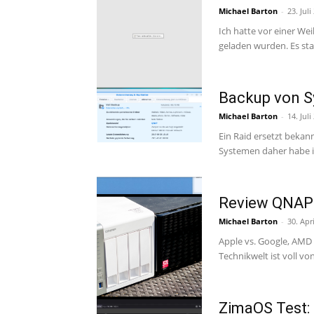
Michael Barton
-
23. Juli
Ich hatte vor einer W
geladen wurden. Es sta
Backup von S
Michael Barton
-
14. Juli
Ein Raid ersetzt bekann
Review QNAP 
Michael Barton
-
30. Apr
Apple vs. Google, AMD 
Technikwelt ist voll vo
ZimaOS Test: 