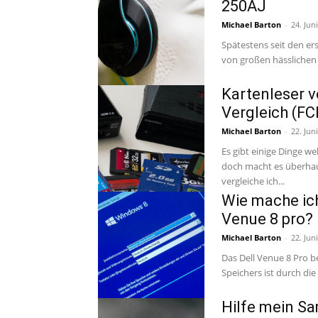
250AJ
Michael Barton
-
24. Jun
Spätestens seit den e
von großen hässlichen 
Kartenleser 
Vergleich (FC
Michael Barton
-
22. Jun
Es gibt einige Dinge w
doch macht es überhaupt e
vergleiche ich...
Wie mache ich
Venue 8 pro?
Michael Barton
-
22. Jun
Das Dell Venue 8 Pro be
Hilfe mein Sa