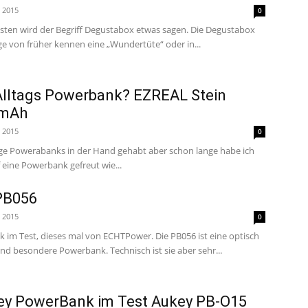
i 2015
0
sten wird der Begriff Degustabox etwas sagen. Die Degustabox
inige von früher kennen eine „Wundertüte“ oder in...
 Alltags Powerbank? EZREAL Stein
0mAh
i 2015
0
ige Powerabanks in der Hand gehabt aber schon lange habe ich
 eine Powerbank gefreut wie...
PB056
i 2015
0
 im Test, dieses mal von ECHTPower. Die PB056 ist eine optisch
d besondere Powerbank. Technisch ist sie aber sehr...
key PowerBank im Test Aukey PB-O15