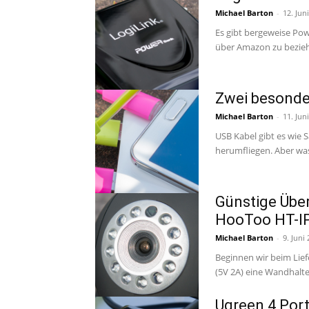
Michael Barton
-
12. Jun
Es gibt bergeweise Pow
über Amazon zu bezieh
Zwei besonde
Michael Barton
-
11. Jun
USB Kabel gibt es wie
Günstige Übe
HooToo HT-I
Michael Barton
-
9. Juni
Beginnen wir beim Lie
(5V 2A) eine Wandhalte
Ugreen 4 Por