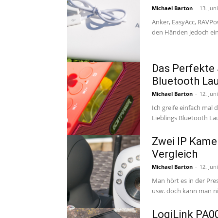
Michael Barton
-
13. Jun
Anker, EasyAcc, RAVPow
den Händen jedoch ein 
Das Perfekte
Bluetooth La
Michael Barton
-
12. Jun
Ich greife einfach mal
Lieblings Bluetooth La
Zwei IP Kamer
Vergleich
Michael Barton
-
12. Jun
Man hört es in der Pre
usw. doch kann man ni
LogiLink PA0