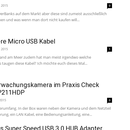
i 2015
0
erBanks auf dem Markt aber diese sind zumeist ausschließlich
en und was wenn man dort nicht kaufen will...
re Micro USB Kabel
i 2015
1
 Sand am Meer zudem hat man meist irgendwo welche
herumfliegen. Aber was taugen diese Kabel? Ich möchte euch dieses Mal...
rwachungskamera im Praxis Check
P211HDP
 2015
0
ferumfang. In der Box waren neben der Kamera und dem Netzteil
rung, ein LAN Kabel, eine Bedienungsanleitung, eine...
ts Super Speed USB 3.0 HUB Adapter