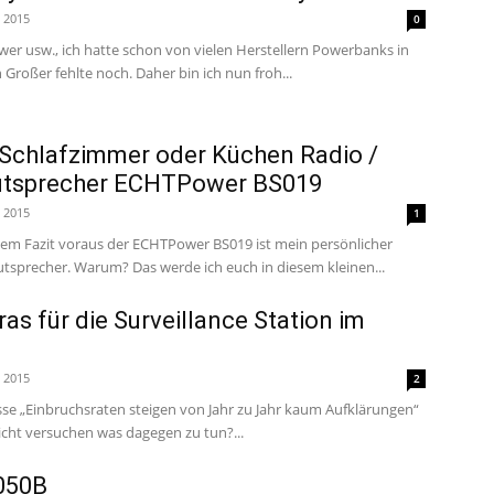
i 2015
0
er usw., ich hatte schon von vielen Herstellern Powerbanks in
Großer fehlte noch. Daher bin ich nun froh...
 Schlafzimmer oder Küchen Radio /
utsprecher ECHTPower BS019
i 2015
1
 dem Fazit voraus der ECHTPower BS019 ist mein persönlicher
utsprecher. Warum? Das werde ich euch in diesem kleinen...
as für die Surveillance Station im
i 2015
2
sse „Einbruchsraten steigen von Jahr zu Jahr kaum Aufklärungen“
cht versuchen was dagegen zu tun?...
050B