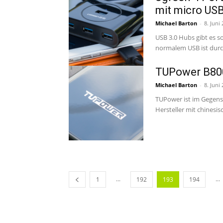
mit micro USB
Michael Barton
-
8. Juni
USB 3.0 Hubs gibt es 
TUPower B80
Michael Barton
-
8. Juni
TUPower ist im Gegens
Hersteller mit chinesis
...
...
1
192
193
194