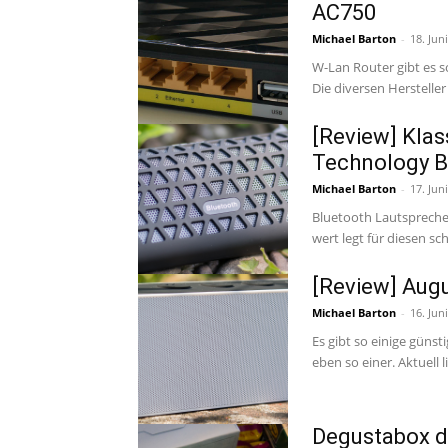
AC750
Michael Barton
-
18. Jun
W-Lan Router gibt es s
Die diversen Hersteller
[Review] Klas
Technology B
Michael Barton
-
17. Jun
Bluetooth Lautsprecher
[Review] Aug
Michael Barton
-
16. Jun
Es gibt so einige güns
eben so ein
Degustabox d