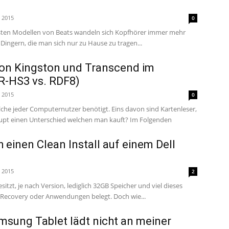
i 2015
0
rsten Modellen von Beats wandeln sich Kopfhörer immer mehr
Dingern, die man sich nur zu Hause zu tragen...
von Kingston und Transcend im
R-HS3 vs. RDF8)
i 2015
0
elche jeder Computernutzer benötigt. Eins davon sind Kartenleser,
inen Unterschied welchen man kauft? Im Folgenden
 einen Clean Install auf einem Dell
i 2015
2
sitzt, je nach Version, lediglich 32GB Speicher und viel dieses
Speichers ist durch die Recovery oder Anwendungen belegt. Doch wie...
msung Tablet lädt nicht an meiner