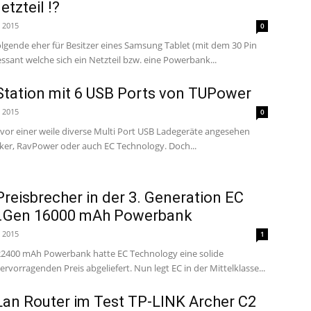
tzteil !?
i 2015
0
folgende eher für Besitzer eines Samsung Tablet (mit dem 30 Pin
ssant welche sich ein Netzteil bzw. eine Powerbank...
Station mit 6 USB Ports von TUPower
i 2015
0
s vor einer weile diverse Multi Port USB Ladegeräte angesehen
er, RavPower oder auch EC Technology. Doch...
Preisbrecher in der 3. Generation EC
3.Gen 16000 mAh Powerbank
i 2015
1
. 22400 mAh Powerbank hatte EC Technology eine solide
vorragenden Preis abgeliefert. Nun legt EC in der Mittelklasse...
Lan Router im Test TP-LINK Archer C2