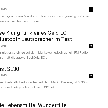
i 2015
1
o einige auf dem Markt von klein bis groß von günstig bis teuer.
 versuchen das Limit immer...
se Klang für kleines Geld EC
luetooth Lautsprecher im Test
i 2015
0
 gibt es so einige auf dem Markt wer jedoch auf ein FM Radio
wert legt für diesen schrumpft die auswahl gehörig. EC...
ust SE30
i 2015
0
tige Bluetooth Lautsprecher auf dem Markt. Der August SE30 ist
er. Aktuell liegt der Lautsprecher bei rund 25€ auf...
ie Lebensmittel Wundertüte